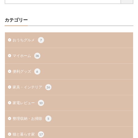
カテゴリー
おうちグルメ
7
マイホーム
38
便利グッズ
6
家具・インテリア
26
家電レビュー
10
整理収納・お掃除
5
猫と暮らす家
17